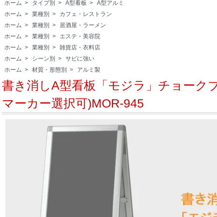
ホーム
>
タイプ別
>
A型看板
>
A型アルミ
ホーム
>
業種別
>
カフェ・レストラン
ホーム
>
業種別
>
居酒屋・ラーメン
ホーム
>
業種別
>
エステ・美容院
ホーム
>
業種別
>
雑貨店・衣料店
ホーム
>
シーン別
>
サビに強い
ホーム
>
材質・形態別
>
アルミ製
書き消しA型看板「モジラ」チョークブ
マーカー選択可)MOR-945