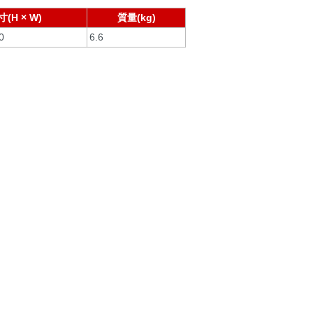
寸(H × W)
質量(kg)
0
6.6