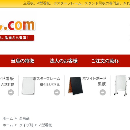
立看板、A型看板、ポスターフレーム、スタンド黒板の専門店。き
当店の特徴
法人のお客様
ご注文の流れ
ホーム
>
全商品
ホーム
>
タイプ別
>
A型看板