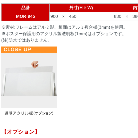
品番
外寸(H × W)
内
MOR-945
900 × 450
830 × 38
※素材:フレームはアルミ製、板面はアルミ複合板(3mm)を使用。
※ポスター保護用のアクリル製透明板(1mm)はオプションです。
(注)防水ではありません。
【オプション】