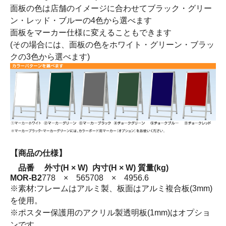
面板の色は店舗のイメージに合わせてブラック・グリー
ン・レッド・ブルーの4色から選べます
面板をマーカー仕様に変えることもできます
(その場合には、面板の色をホワイト・グリーン・ブラッ
クの3色から選べます)
【商品の仕様】
品番
外寸(H × W)
内寸(H × W)
質量(kg)
MOR-B2
778 × 565
708 × 495
6.6
※素材:フレームはアルミ製、板面はアルミ複合板(3mm)
を使用。
※ポスター保護用のアクリル製透明板(1mm)はオプショ
ンです。