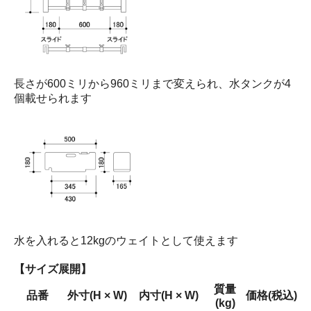
長さが600ミリから960ミリまで変えられ、水タンクが4
個載せられます
水を入れると12kgのウェイトとして使えます
【サイズ展開】
質量
品番
外寸(H × W)
内寸(H × W)
価格(税込)
(kg)