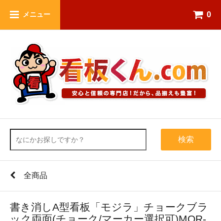
0
メニュー
検索
全商品
書き消しA型看板「モジラ」チョークブラ
ック両面(チョーク/マーカー選択可)MOR-