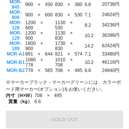
MOR-
20736円
900 × 450
830 × 380
6.6
945
MOR-
24624円
900 × 600
830 × 530
7.1
906
MOR-
1200 ×
1130 ×
34236円
8.2
126
600
530
MOR-
1200 ×
1130 ×
36396円
10.2
129
900
830
MOR-
1800 ×
1730 ×
62424円
14.2
189
900
830
MOR-A1
891 × 644
821 × 574
7.1
33480円
1080 ×
1010 ×
46116円
MOR-B1
10.2
778
708
MOR-B2
778 × 565
708 × 495
6.6
24840円
※マーカーブラック・マーカーグリーンには、カラーボ
ード用マーカー(オプション)をお使いください。
内寸（H×W）
708 × 495
質量（kg）
6.6
SOLD OUT