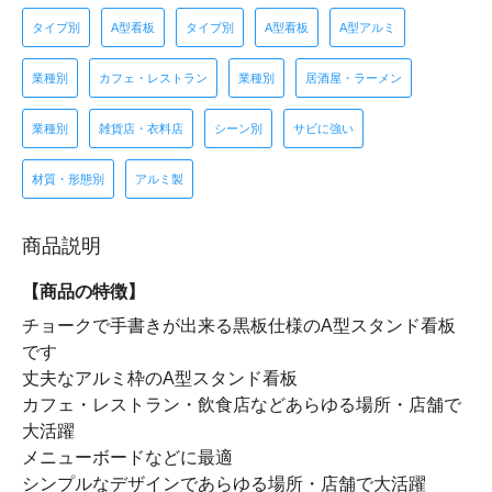
タイプ別
A型看板
タイプ別
A型看板
A型アルミ
業種別
カフェ・レストラン
業種別
居酒屋・ラーメン
業種別
雑貨店・衣料店
シーン別
サビに強い
材質・形態別
アルミ製
商品説明
【商品の特徴】
チョークで手書きが出来る黒板仕様のA型スタンド看板
です
丈夫なアルミ枠のA型スタンド看板
カフェ・レストラン・飲食店などあらゆる場所・店舗で
大活躍
メニューボードなどに最適
シンプルなデザインであらゆる場所・店舗で大活躍