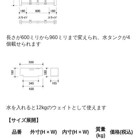
長さが600ミリから960ミリまで変えられ、水タンクが4
個載せられます
水を入れると12kgのウェイトとして使えます
【サイズ展開】
質量
品番
外寸(H × W)
内寸(H × W)
価格(税込)
(kg)