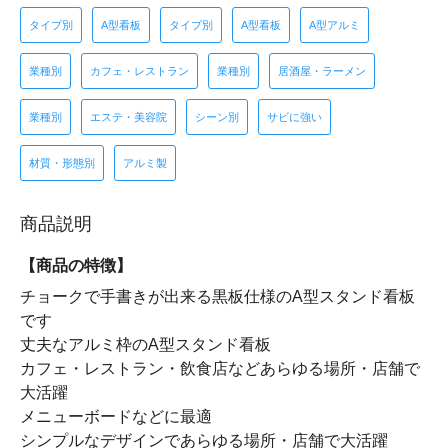
タイプ別
A型看板
タイプ別
A型看板
A型アルミ
業種別
カフェ・レストラン
業種別
居酒屋・ラーメン
業種別
エステ・美容院
シーン別
サビに強い
材質・形態別
アルミ製
商品説明
【商品の特徴】
チョークで手書きが出来る黒板仕様のA型スタンド看板
です
丈夫なアルミ枠のA型スタンド看板
カフェ・レストラン・飲食店などあらゆる場所・店舗で
大活躍
メニューボードなどに最適
シンプルなデザインであらゆる場所・店舗で大活躍