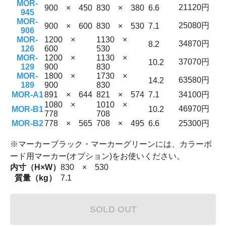
MOR-
21120円
900 × 450
830 × 380
6.6
945
MOR-
25080円
900 × 600
830 × 530
7.1
906
MOR-
1200 ×
1130 ×
34870円
8.2
126
600
530
MOR-
1200 ×
1130 ×
37070円
10.2
129
900
830
MOR-
1800 ×
1730 ×
63580円
14.2
189
900
830
MOR-A1
891 × 644
821 × 574
7.1
34100円
1080 ×
1010 ×
46970円
MOR-B1
10.2
778
708
MOR-B2
778 × 565
708 × 495
6.6
25300円
※マーカーブラック・マーカーグリーンには、カラーボ
ード用マーカー(オプション)をお使いください。
内寸（H×W）
830 × 530
質量（kg）
7.1
SOLD OUT