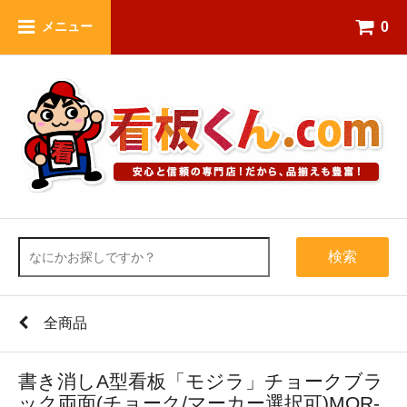
0
メニュー
検索
全商品
書き消しA型看板「モジラ」チョークブラ
ック両面(チョーク/マーカー選択可)MOR-