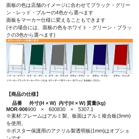
面板の色は店舗のイメージに合わせてブラック・グリー
ン・レッド・ブルーの4色から選べます
面板をマーカー仕様に変えることもできます
(その場合には、面板の色をホワイト・グリーン・ブラッ
クの3色から選べます)
【商品の仕様】
品番
外寸(H × W)
内寸(H × W)
質量(kg)
MOR-906
900 × 600
830 × 530
7.1
※素材:フレームはアルミ製、板面はアルミ複合板(3mm)
を使用。
※ポスター保護用のアクリル製透明板(1mm)はオプショ
ンです。