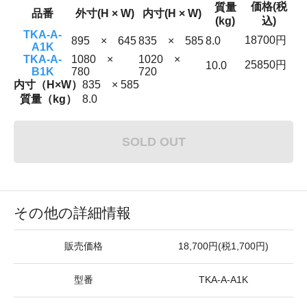
価格(税
質量
品番
外寸(H × W)
内寸(H × W)
(kg)
込)
TKA-A-
18700円
895 × 645
835 × 585
8.0
A1K
TKA-A-
1080 ×
1020 ×
25850円
10.0
B1K
780
720
内寸（H×W）
835 × 585
質量（kg）
8.0
SOLD OUT
その他の詳細情報
販売価格
18,700円(税1,700円)
型番
TKA-A-A1K