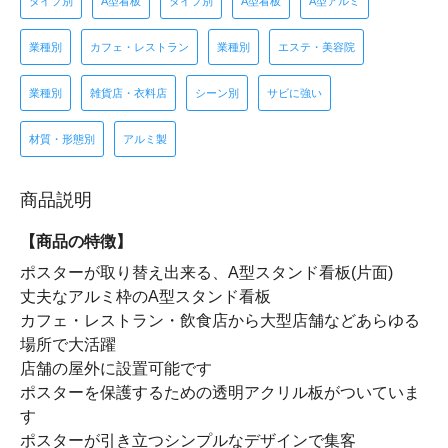
タイプ別
A型看板
タイプ別
A型看板
A型アルミ
業種別
カフェ・レストラン
業種別
エステ・美容院
業種別
雑貨店・衣料店
シーン別
サビに強い
材質・形態別
アルミ製
商品説明
【商品の特徴】
ポスターが取り替え出来る、A型スタンド看板(片面)
丈夫なアルミ枠のA型スタンド看板
カフェ・レストラン・飲食店から大型店舗などあらゆる
場所で大活躍
店舗の屋外に設置可能です
ポスターを保護するための透明アクリル板がついていま
す
ポスターが引き立つシンプルなデザインで集客