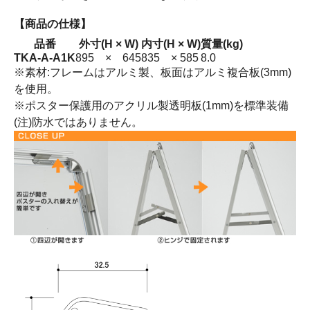
【商品の仕様】
品番
外寸(H × W)
内寸(H × W)
質量(kg)
TKA-A-A1K
895 × 645
835 × 585
8.0
※素材:フレームはアルミ製、板面はアルミ複合板(3mm)
を使用。
※ポスター保護用のアクリル製透明板(1mm)を標準装備
(注)防水ではありません。